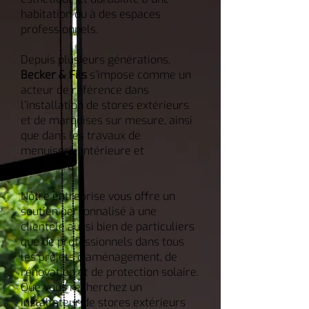
habitation ou à des espaces
professionnels.
Depuis plusieurs générations,
Becker & Fils
s’impose comme un
acteur de référence dans
l’installation de stores extérieurs
et de marquises sur mesure, ainsi
que dans les travaux de
menuiserie intérieure et
extérieure.
Notre entreprise vous offre un
soutien personnalisé à une
clientèle aussi bien de particuliers
que de professionnels dans tous
les projets d’aménagement, de
rénovation et de protection solaire.
Que vous recherchez un
installateur de stores extérieurs