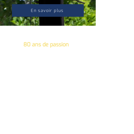
En savoir plus
80 ans de passion
et
d'excellence au Luxembourg
Entreprise familiale luxembourgeoise
depuis trois générations, Becker &
Fils perpétue un savoir-faire artisanal
et technique reconnu dans le domaine
de la menuiserie intérieure et
extérieure ainsi que dans l’installation
de protections solaires sur mesure.
Notre histoire repose sur des
valeurs
fortes
: qualité, proximité, confiance
et satisfaction client.