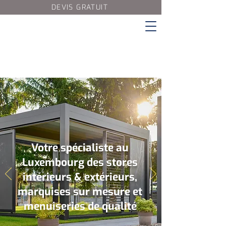
DEVIS GRATUIT
Votre spécialiste au
Luxembourg des stores
intérieurs & extérieurs,
marquises sur mesure et
menuiseries de qualité