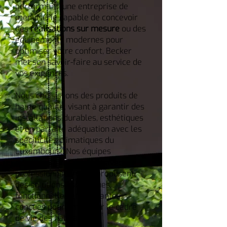
performant, une entreprise de
menuiserie capable de concevoir
des
réalisations sur mesure
ou des
équipements modernes pour
optimiser votre confort, Becker
met son savoir-faire au service de
vos exigences.
Nous choisissons des produits de
haute qualité, visant à garantir des
installations durables, esthétiques
et en parfaite adéquation avec les
spécificités climatiques du
Luxembourg. Nos équipes
qualifiées interviennent avec
professionnalisme et proposent
des solutions esthétiques,
fonctionnelles et innovantes,
conçues pour améliorer le cadre
de vie des habitants.