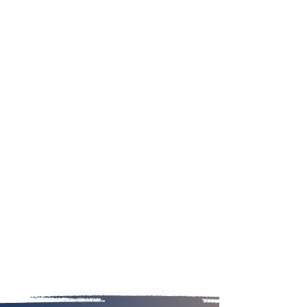
modernes, des protections solaires
discrètes et des équipements
performants capables de réguler
naturellement la luminosité et la
chaleur. Nos experts vous conseillent
dans le choix des matériaux, des
coloris et des systèmes motorisés
pour garantir une intégration
harmonieuse à votre intérieur.
Grâce à notre maîtrise des dernières
technologies et à notre expérience
terrain, nous proposons des
équipements fiables, innovants et
durables répondant aux plus hauts
standards de qualité.